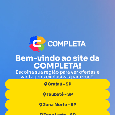
Bem-vindo ao site da
COMPLETA!
Escolha sua região para ver ofertas e
vantagens exclusivas para você.
Grajaú - SP
Taubaté - SP
Zona Norte - SP
Zona Leste - SP