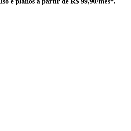
luso e planos
a partir de R$ 99,90/mês*
.