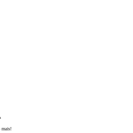
A
o mais!