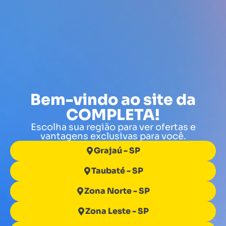
Bem-vindo ao site da
COMPLETA!
Escolha sua região para ver ofertas e
vantagens exclusivas para você.
Grajaú - SP
Taubaté - SP
Zona Norte - SP
Zona Leste - SP