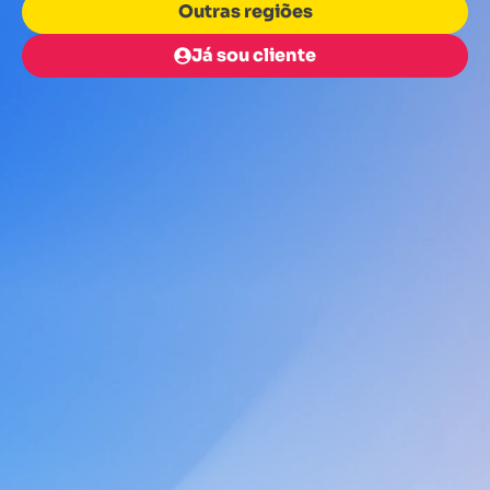
Outras regiões
Já sou cliente