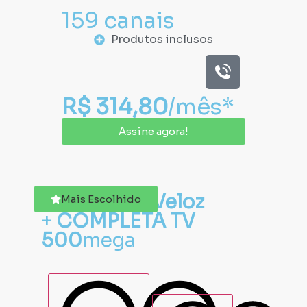
159 canais
Produtos inclusos
R$ 314,80
/mês*
Assine agora!
Fibra Ótica
Veloz
Mais Escolhido
+
COMPLETA TV
500
mega