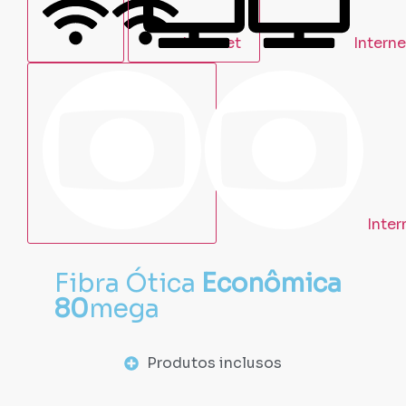
Internet
Interne
Inter
Fibra Ótica
Econômica
80
mega
Produtos inclusos