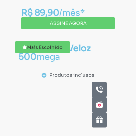
R$ 89,90
/mês*
ASSINE AGORA
Fibra Ótica
Veloz
Mais Escolhido
500
mega
Produtos inclusos