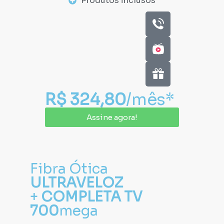
Produtos inclusos
R$ 324,80
/mês*
Assine agora!
Fibra Ótica
ULTRAVELOZ
+
COMPLETA TV
700
mega