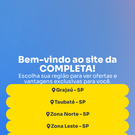
Bem-vindo ao site da
COMPLETA!
Escolha sua região para ver ofertas e
vantagens exclusivas para você.
Grajaú - SP
Taubaté - SP
Zona Norte - SP
Zona Leste - SP