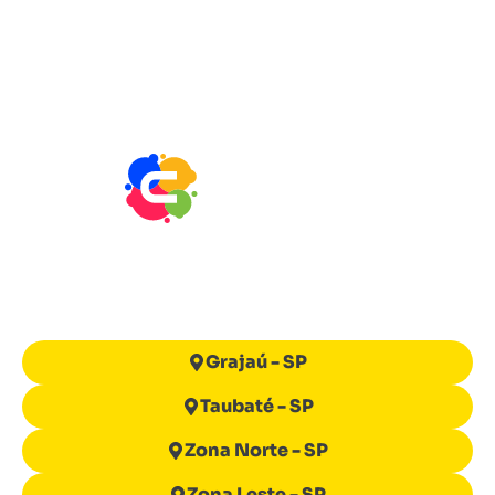
Bem-vindo ao site da
COMPLETA!
Escolha sua região para ver ofertas e
vantagens exclusivas para você.
Grajaú - SP
Taubaté - SP
Zona Norte - SP
Zona Leste - SP